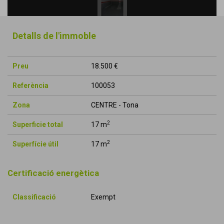
Detalls de l'immoble
Preu
18.500 €
Referència
100053
Zona
CENTRE - Tona
2
Superficie total
17 m
2
Superfície útil
17 m
Certificació energètica
Classificació
Exempt